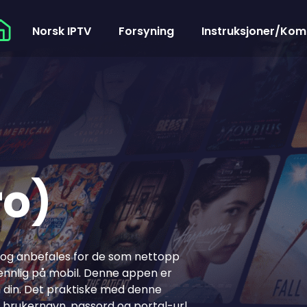
Norsk IPTV
Forsyning
Instruksjoner/Kom
ro)
 og anbefales for de som nettopp
ennlig på mobil. Denne appen er
en din. Det praktiske med denne
n brukernavn, passord og portal-url