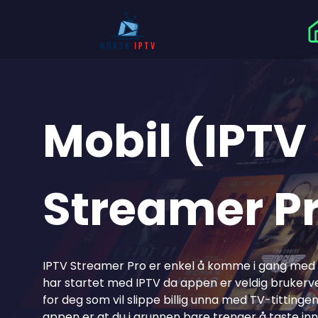
Mobil (IPTV
Streamer P
IPTV Streamer Pro er enkel å komme i gang med
har startet med IPTV da appen er veldig brukerv
for deg som vil slippe billig unna med TV-titting
appen er at du i grunnen bare trenger å taste in