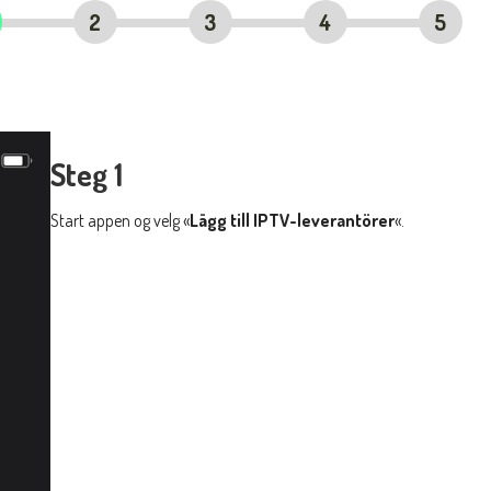
2
3
4
5
Steg 1
Start appen og velg «
Lägg till IPTV-leverantörer
«.