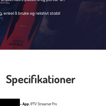
g, enkel å bruke og relativt stabil
Specifikationer
– App:
IPTV Streamer Pro