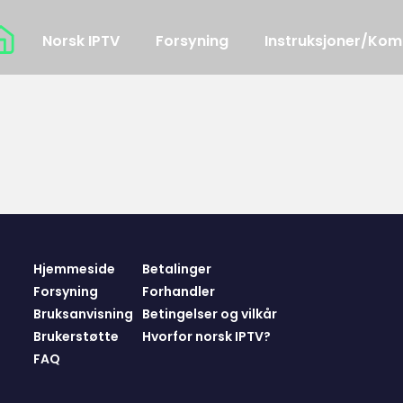
Norsk IPTV
Forsyning
Instruksjoner/Kom
Hjemmeside
Betalinger
Forsyning
Forhandler
Bruksanvisning
Betingelser og vilkår
Brukerstøtte
Hvorfor norsk IPTV?
FAQ