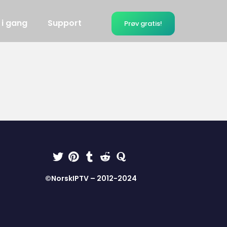
 i gang
Support
Prøv gratis!
©NorskIPTV – 2012-2024